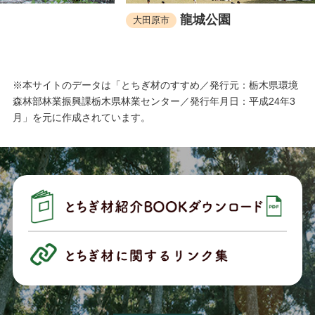
龍城公園
大田原市
矢板
※本サイトのデータは「とちぎ材のすすめ／発行元：栃木県環境
森林部林業振興課栃木県林業センター／発行年月日：平成24年3
月」を元に作成されています。